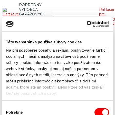
POPREDNÝ
VÝROBCA
Prihláse
GARÁŽOVÝCH
pre
A
obchodn
PRIEMYSELNÝCH
partnero
BRÁN
Zpět
Táto webstránka používa súbory cookies
BRÁNY S VLASTNÝM DESIGNOM
NEVIETE SI RADY S
Na prispôsobenie obsahu a reklám, poskytovanie funkcií
VÝBEROM?
NAPÍŠTE NÁM.
KAŠÍROVANIE |
VIAC NEŽ 60 TYPOV FÓLIÍ
sociálnych médií a analýzu návštevnosti používame
KONFIGURÁTOR GARÁŽOVÝCH BRÁN
HLINÍKOVÉ
súbory cookie. Informácie o tom, ako používate naše
SYSTÉMY
webové stránky, poskytujeme aj našim partnerom v
POPREDNÝ VÝROBCA GARÁŽOVÝCH
oblasti sociálnych médií, inzercie a analýzy. Títo partneri
A PRIEMYSELNÝCH BRÁN
môžu príslušné informácie skombinovať s ďalšími
údajmi, ktoré ste im poskytli alebo ktoré od vás získali,
2020 © Všetky práva vyhradené
keď ste používali ich služby.
Kružík s. r. o.
Úvod
Domů
Výber
Sortiment
Potrebné
súhlasu