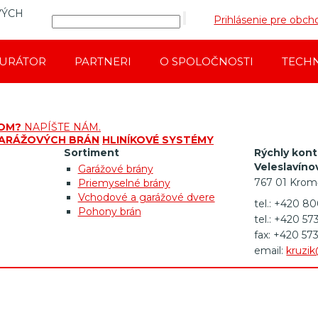
VÝCH
Prihlásenie pre obc
GURÁTOR
PARTNERI
O SPOLOČNOSTI
TECHN
ROM?
NAPÍŠTE NÁM.
ARÁŽOVÝCH BRÁN
HLINÍKOVÉ SYSTÉMY
Sortiment
Rýchly kont
Veleslavíno
Garážové brány
767 01 Krom
Priemyselné brány
Vchodové a garážové dvere
tel.: +420 8
Pohony brán
tel.: +420 57
fax: +420 57
email:
kruzik