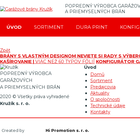
POPREDNÝ VÝROBCA GARÁŽO
A PRIEMYSELNÝCH BRÁN
ÚVOD
SORTIMENT
DURA PRINT
KONFI
Zpět
BRÁNY S VLASTNÝM DESIGNOM
NEVIETE SI RADY S VÝBE
KAŠÍROVANIE |
VIAC NEŽ 60 TYPOV FÓLIÍ
KONFIGURÁTOR G
Úvod
POPREDNÝ VÝROBCA
Domů
GARÁŽOVÝCH
Sortiment
Predajcovia
A PRIEMYSELNÝCH BRÁN
Aktuality
2020 © Všetky práva vyhradené
O spoločnosti
Kružík s. r. o.
Technické údaje
Kontakty
Created by
Hi Promotion s. r. o.