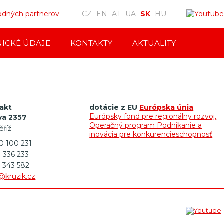
hodných partnerov
CZ
EN
AT
UA
SK
HU
ICKÉ ÚDAJE
KONTAKTY
AKTUALITY
akt
dotácie z EU
Európska únia
Európsky fond pre regionálny rozvoj,
va 2357
Operačný program Podnikanie a
ěříž
inovácia pre konkurencieschopnosť
00 100 231
3 336 233
3 343 582
@kruzik.cz