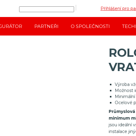
Přihlášení pro pa
GURÁTOR
PARTNEŘI
O SPOLEČNOSTI
TECH
ROL
VRA
Výroba vž
Možnost i
Minimální
Ocelové p
Průmyslová 
minimum mí
jsou ideální
instalace ji