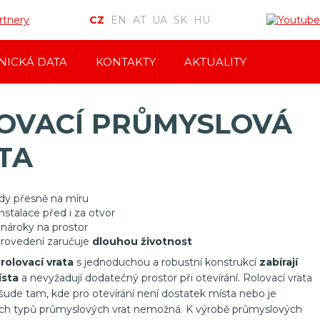
rtnery
CZ
EN
AT
UA
SK
HU
NICKÁ DATA
KONTAKTY
AKTUALITY
OVACÍ PRŮMYSLOVÁ
TA
dy přesně na míru
nstalace před i za otvor
 nároky na prostor
rovedení zaručuje
dlouhou životnost
rolovací vrata
s jednoduchou a robustní konstrukcí
zabírají
sta
a nevyžadují dodatečný prostor při otevírání. Rolovací vrata
 všude tam, kde pro otevírání není dostatek místa nebo je
ných typů průmyslových vrat nemožná. K výrobě průmyslových