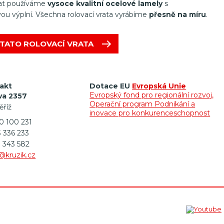
rat používáme
vysoce kvalitní ocelové lamely
s
ou výplní. Všechna rolovací vrata vyrábíme
přesně na míru
.
TATO ROLOVACÍ VRATA
akt
Dotace EU
Evropská Unie
Evropský fond pro regionální rozvoj,
va 2357
Operační program Podnikání a
ěříž
inovace pro konkurenceschopnost
00 100 231
3 336 233
3 343 582
@kruzik.cz