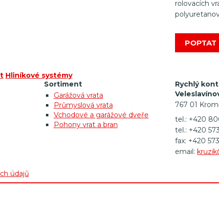
rolovacích v
polyuretanov
POPTAT 
t
Hliníkové systémy
Sortiment
Rychlý kont
Veleslavíno
Garážová vrata
767 01 Krom
Průmyslová vrata
Vchodové a garážové dveře
tel.: +420 8
Pohony vrat a bran
tel.: +420 57
fax: +420 57
email:
kruzik
ch údajů