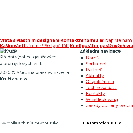
Vrata s vlastním designem
Kontaktní formulář
Napište nám
Kašírování |
více než 60 typů fólií
Konfigurátor garážových vra
Základní navigace
Přední výrobce garážových
Domů
a průmyslových vrat
Sortiment
Partneři
2020 © Všechna práva vyhrazena
Aktuality
Kružík s. r. o.
O společnosti
Technická data
Kontakty
Whistleblowing
Zásady ochrany osobní
Vyrobila s chutí a pevnou rukou
Hi Promotion s. r. o.