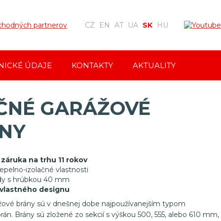
bchodných partnerov
CZ
EN
AT
UA
SK
HU
NICKÉ ÚDAJE
KONTAKTY
AKTUALITY
ČNÉ GARÁŽOVÉ
NY
 záruka na trhu 11 rokov
epelno-izolačné vlastnosti
ždy s hrúbkou 40 mm
vlastného designu
žové brány sú v dnešnej dobe najpoužívanejším typom
rán. Brány sú zložené zo sekcií s výškou 500, 555, alebo 610 mm,