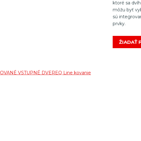
ktoré sa dví
môžu byť vy
sú integrova
prvky.
ŽIADAŤ
ROVANÉ VSTUPNÉ DVERE
Q Line kovanie