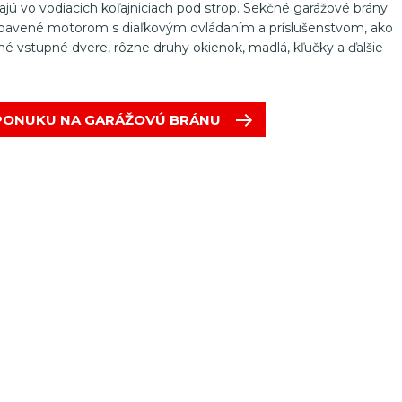
hajú vo vodiacich koľajniciach pod strop. Sekčné garážové brány
bavené motorom s diaľkovým ovládaním a príslušenstvom, ako
né vstupné dvere, rôzne druhy okienok, madlá, kľučky a ďalšie
 PONUKU NA GARÁŽOVÚ BRÁNU