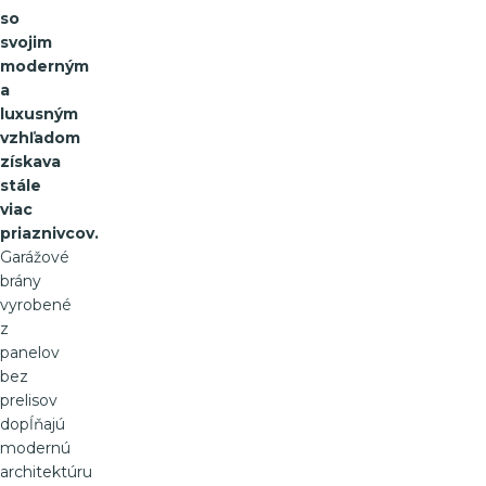
so
svojim
moderným
a
luxusným
vzhľadom
získava
stále
viac
priaznivcov.
Garážové
brány
vyrobené
z
panelov
bez
prelisov
dopĺňajú
modernú
architektúru