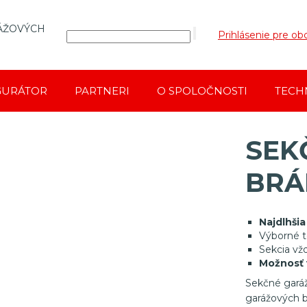
ÁŽOVÝCH
Prihlásenie pre o
GURÁTOR
PARTNERI
O SPOLOČNOSTI
TECH
SEK
BRÁ
Najdlhšia
Výborné t
Sekcia v
Možnosť 
Sekčné gará
garážových b