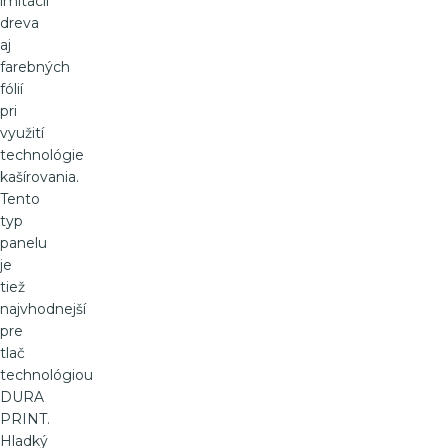
imitácií
dreva
aj
farebných
fólií
pri
využití
technológie
kašírovania.
Tento
typ
panelu
je
tiež
najvhodnejší
pre
tlač
technológiou
DURA
PRINT.
Hladký