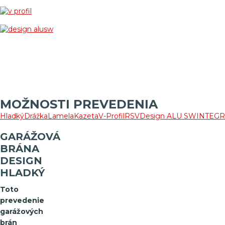
MOŽNOSTI PREVEDENIA
Hladký
Drážka
Lamela
Kazeta
V-Profil
RSV
Design ALU SW
INTEG
GARÁŽOVÁ
BRÁNA
DESIGN
HLADKÝ
Toto
prevedenie
garážových
brán