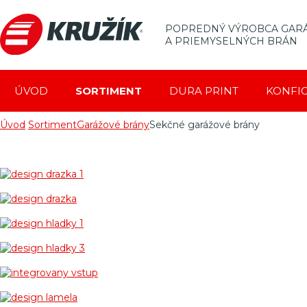
POPREDNÝ VÝROBCA GAR
A PRIEMYSELNÝCH BRÁN
ÚVOD
SORTIMENT
DURA PRINT
KONFI
Úvod
Sortiment
Garážové brány
Sekčné garážové brány