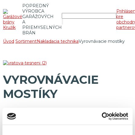
POPREDNÝ
VÝROBCA
Prihláse
GARÁŽOVÝCH
pre
A
obchodn
PRIEMYSELNÝCH
partnero
BRÁN
Úvod
Sortiment
Nakladacia technika
Vyrovnávacie mostíky
VYROVNÁVACIE
MOSTÍKY
Použití malé mechanizace a vysokozdvižných vozíků při
překládce
Zrychlení
toku materiálu a výrobků
Jednoduchá obsluha
Bezpečný a operativní provoz