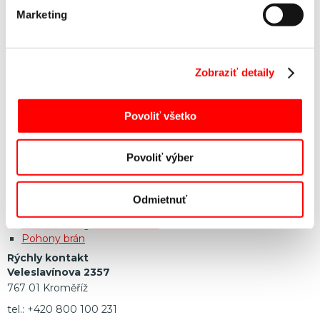
A PRIEMYSELNÝCH BRÁN
Marketing
2020 © Všetky práva vyhradené
Kružík s. r. o.
Úvod
Zobraziť detaily
Domů
Sortiment
Predajcovia
Povoliť všetko
Aktuality
O spoločnosti
Technické údaje
Povoliť výber
Kontakty
Sortiment
Garážové brány
Odmietnuť
Priemyselné brány
Vchodové a garážové dvere
Pohony brán
Rýchly kontakt
Veleslavínova 2357
767 01 Kroměříž
tel.: +420 800 100 231