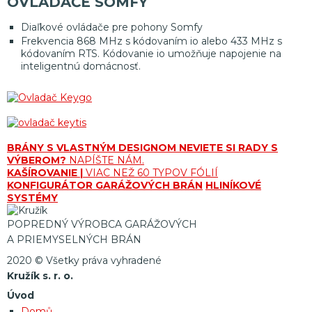
OVLÁDAČE SOMFY
Diaľkové ovládače pre pohony Somfy
Frekvencia 868 MHz s kódovaním io alebo 433 MHz s
kódovaním RTS. Kódovanie io umožňuje napojenie na
inteligentnú domácnosť.
BRÁNY S VLASTNÝM DESIGNOM
NEVIETE SI RADY S
VÝBEROM?
NAPÍŠTE NÁM.
KAŠÍROVANIE |
VIAC NEŽ 60 TYPOV FÓLIÍ
KONFIGURÁTOR GARÁŽOVÝCH BRÁN
HLINÍKOVÉ
SYSTÉMY
POPREDNÝ VÝROBCA GARÁŽOVÝCH
A PRIEMYSELNÝCH BRÁN
2020 © Všetky práva vyhradené
Kružík s. r. o.
Úvod
Domů