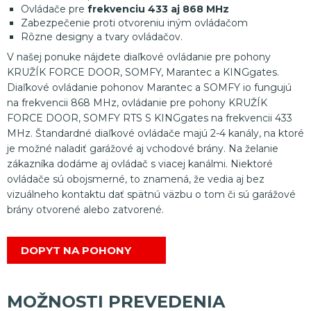
Ovládače pre
frekvenciu 433 aj 868 MHz
Zabezpečenie proti otvoreniu iným ovládačom
Rôzne designy a tvary ovládačov.
V našej ponuke nájdete diaľkové ovládanie pre pohony
KRUŽÍK FORCE DOOR, SOMFY, Marantec a KINGgates.
Diaľkové ovládanie pohonov Marantec a SOMFY io fungujú
na frekvencii 868 MHz, ovládanie pre pohony KRUŽÍK
FORCE DOOR, SOMFY RTS S KINGgates na frekvencii 433
MHz. Štandardné diaľkové ovládače majú 2-4 kanály, na ktoré
je možné naladiť garážové aj vchodové brány. Na želanie
zákazníka dodáme aj ovládač s viacej kanálmi. Niektoré
ovládače sú obojsmerné, to znamená, že vedia aj bez
vizuálneho kontaktu dať spätnú väzbu o tom či sú garážové
brány otvorené alebo zatvorené.
DOPYT NA POHONY
MOŽNOSTI PREVEDENIA