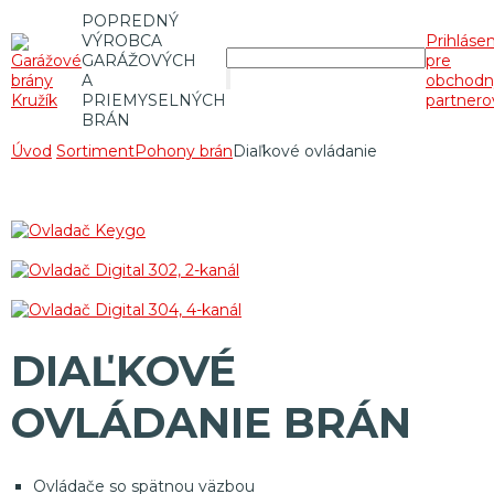
POPREDNÝ
VÝROBCA
Prihláse
GARÁŽOVÝCH
pre
A
obchodn
PRIEMYSELNÝCH
partnero
BRÁN
Úvod
Sortiment
Pohony brán
Diaľkové ovládanie
DIAĽKOVÉ
OVLÁDANIE BRÁN
Ovládače so spätnou väzbou