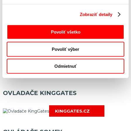
AES kódovaním (plávajúci kód) - ovládač môže byť použitý aj
ako obojsmerný vysielač s LED indikáciou polohy garážovej
Zobraziť detaily
brány.
Povoliť všetko
Povoliť výber
Odmietnuť
OVLADAČE KINGGATES
KINGGATES.CZ