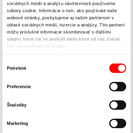
sociálnych médií a analýzu návštevnosti používame
súbory cookie. Informácie o tom, ako používate naše
webové stránky, poskytujeme aj našim partnerom v
oblasti sociálnych médií, inzercie a analýzy. Títo partneri
môžu príslušné informácie skombinovať s ďalšími
údajmi, ktoré ste im poskytli alebo ktoré od vás získali,
keď ste používali ich služby.
Výber
Potrebné
súhlasu
TECHNICKÉ ÚDAJE
Pohony Force Door
Katalóg
Preferencie
OVLÁDAČE MARANTEC
Diaľkové ovládanie pre pohony Marantec
Štatistiky
Frekvencia 868 MHz, na výber rôzne modely s 2 až 999
kanálmi.
Marketing
Nová modelová rada s bi-linked technológiou so 128-bitovým