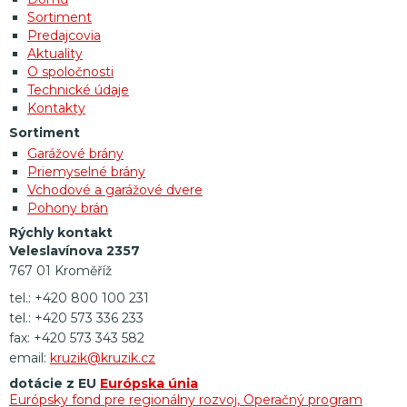
Sortiment
Predajcovia
Aktuality
O spoločnosti
Technické údaje
Kontakty
Sortiment
Garážové brány
Priemyselné brány
Vchodové a garážové dvere
Pohony brán
Rýchly kontakt
Veleslavínova 2357
767 01 Kroměříž
tel.: +420 800 100 231
tel.: +420 573 336 233
fax: +420 573 343 582
email:
kruzik@kruzik.cz
dotácie z EU
Európska únia
Európsky fond pre regionálny rozvoj, Operačný program