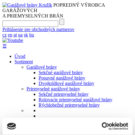
POPREDNÝ VÝROBCA
GARÁŽOVÝCH
A PRIEMYSELNÝCH BRÁN
Prihlásenie pre obchodných partnerov
cz
en
at
ua
sk
hu
☰
Úvod
Sortiment
Garážové brány
Sekčné garážové brány
Posuvné garážové brány
Dvojkrídlové garážové brány
Priemyselné garážové brány
Sekčné priemyselné brány
Rolovacie priemyselné garážové brány
Rýchlobežné priemyselné brány
Dvere
S prekrytými výplňami
Vchodové hliníkové dvere s dverovými