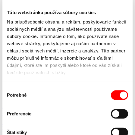
výplňami
Vedľajšie garážové dvere
Táto webstránka používa súbory cookies
Pohony brán
Garážových brán
Na prispôsobenie obsahu a reklám, poskytovanie funkcií
Priemyselné garážové brány
sociálnych médií a analýzu návštevnosti používame
MULTI-DRIVE PRO
Posuvné a krídlové brány
súbory cookie. Informácie o tom, ako používate naše
Diaľkové ovládanie
webové stránky, poskytujeme aj našim partnerom v
Nakladacia technika
oblasti sociálnych médií, inzercie a analýzy. Títo partneri
Tesniace límce
Vyrovnávacie mostíky
môžu príslušné informácie skombinovať s ďalšími
Dura Print
údajmi, ktoré ste im poskytli alebo ktoré od vás získali,
Konfigurátor
keď ste používali ich služby.
Partneri
O spoločnosti
Technické údaje
Výber
Kontakty
Aktuality
Potrebné
súhlasu
Zpět
BRÁNY S VLASTNÝM DESIGNOM
NEVIETE SI RADY S
Preferencie
VÝBEROM?
NAPÍŠTE NÁM.
KAŠÍROVANIE |
VIAC NEŽ 60 TYPOV FÓLIÍ
KONFIGURÁTOR GARÁŽOVÝCH BRÁN
HLINÍKOVÉ
Štatistiky
SYSTÉMY